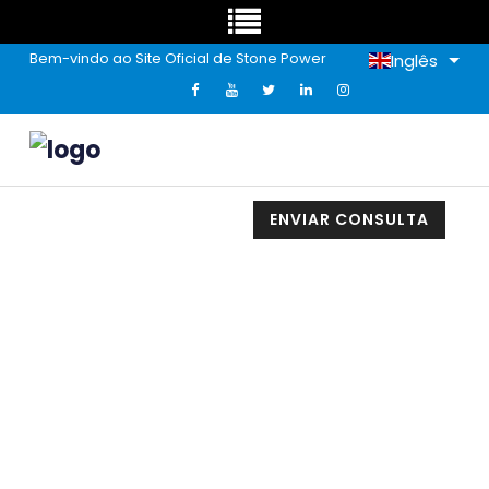
Bem-vindo ao Site Oficial de Stone Power
Inglês
ENVIAR CONSULTA
"Queime Depois De Ler" Caderno
De Tecnologia Preta. Não Será
Usado Em 60 Anos E Armazenado
Em 1 Se