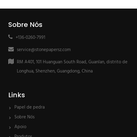
Sobre Nós
+136-0260-7991
service@stonepapersz.com
RM A401, 101 Huanguan South Road, Guanlan, distrito de
Longhua, Shenzhen, Guangdong, China
Links
Papel de pedra
Sobre Nós
Apoio
Produtos