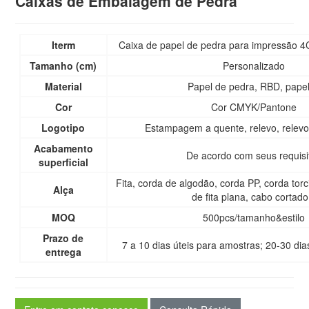
Caixas de Embalagem de Pedra
Iterm
Caixa de papel de pedra para impressão 
Tamanho (cm)
Personalizado
Material
Papel de pedra, RBD, pape
Cor
Cor CMYK/Pantone
Logotipo
Estampagem a quente, relevo, relevo
Acabamento
De acordo com seus requisi
superficial
Fita, corda de algodão, corda PP, corda torc
Alça
de fita plana, cabo cortado.
MOQ
500pcs/tamanho&estilo
Prazo de
7 a 10 dias úteis para amostras; 20-30 dias
entrega