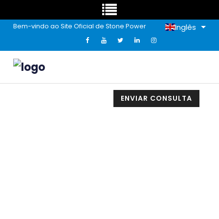
Bem-vindo ao Site Oficial de Stone Power
Inglês
ENVIAR CONSULTA
Série De Cadernos De Capa Dura
Taiwan Fabric