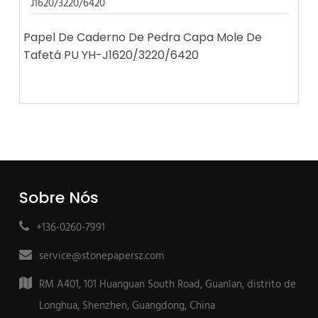
Papel De Caderno De Pedra Capa Mole De
Tafetá PU YH-J1620/3220/6420
Sobre Nós
+136-0260-7991
service@stonepapersz.com
RM A401, 101 Huanguan South Road, Guanlan, distrito de
Longhua, Shenzhen, Guangdong, China