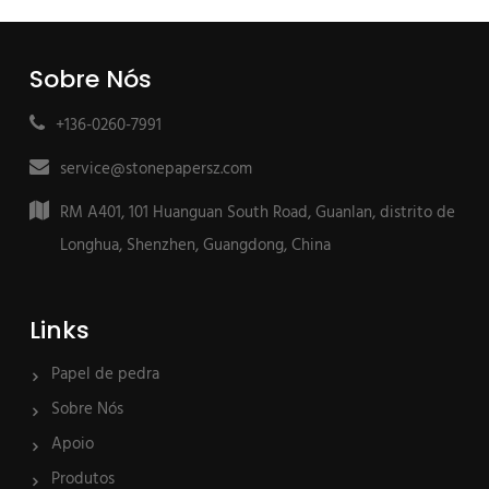
Sobre Nós
+136-0260-7991
service@stonepapersz.com
RM A401, 101 Huanguan South Road, Guanlan, distrito de
Longhua, Shenzhen, Guangdong, China
Links
Papel de pedra
Sobre Nós
Apoio
Produtos