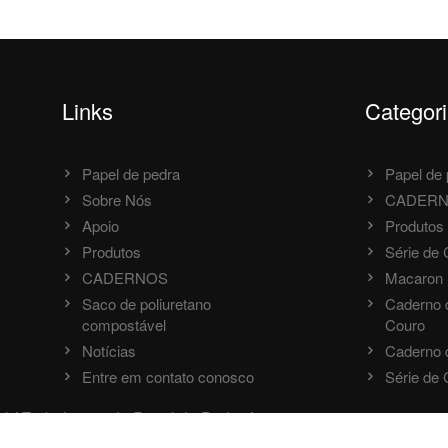
Links
Categor
Papel de pedra
Papel de 
Sobre Nós
CADER
Apoio
Produtos
Produtos
Série de
CADERNOS
Macaron 
Saco de poliuretano
Caderno 
compostável
Couro
Notícias
Caderno d
Entre em contato conosco
Série de
el
/
Embalagem de Papel de Pedra
/