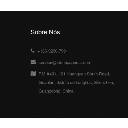
Sobre Nós
+136-0260-7991
service@stonepapersz.com
RM A401, 101 Huanguan South Road,
Guanlan, distrito de Longhua, Shenzhen,
Guangdong, China
Papel de pedra
/
Material impresso
/
Cadernos Pap