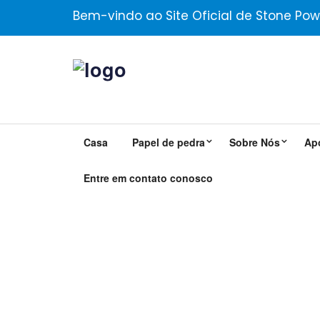
Bem-vindo ao Site Oficial de Stone Pow
Casa
Papel de pedra
Sobre Nós
Ap
Entre em contato conosco
Papel De Impressão De 