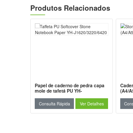
Produtos Relacionados
tas Taiwan
Papel de caderno de pedra capa
Cader
apel de
mole de tafetá PU YH-
(A4/A
J1620/3220/6420
r Detalhes
Consulta Rápida
Ver Detalhes
Cons