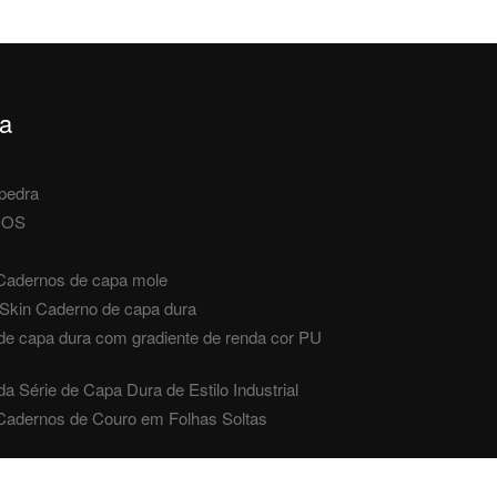
ia
pedra
NOS
 Cadernos de capa mole
Skin Caderno de capa dura
de capa dura com gradiente de renda cor PU
a Série de Capa Dura de Estilo Industrial
 Cadernos de Couro em Folhas Soltas