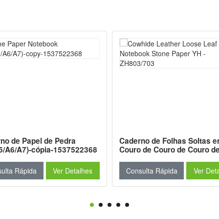
no de Papel de Pedra
Caderno de Folhas Soltas 
5/A6/A7)-cópia-1537522368
Couro de Couro de Couro d
Couro de Couro de Pele Pe
- ZH803/703
ulta Rápida
Ver Detalhes
Consulta Rápida
Ver Det