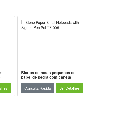
em
Blocos de notas pequenos de
Caderno d
e
papel de pedra com caneta
Snow Canv
dra YH
autografada TZ-009
Pedra YH
alhes
Consulta Rápida
Ver Detalhes
Consulta 