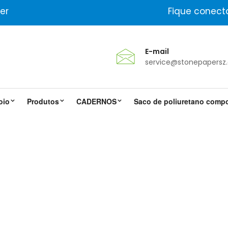
er
Fique conect
E-mail
service@stonepapersz
oio
Produtos
CADERNOS
Saco de poliuretano comp
Qualidade