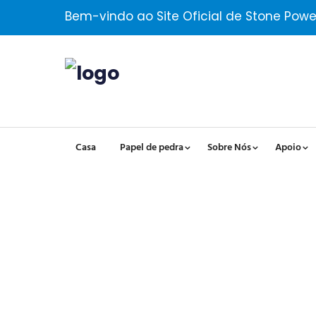
Bem-vindo ao Site Oficial de Stone Powe
Casa
Papel de pedra
Sobre Nós
Apoio
Caderno Da Série De Cap