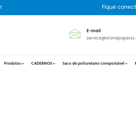
r
Fique conec
E-mail
service@stonepapersz
Produtos
CADERNOS
Saco de poliuretano compostável
a Dura De Estilo Industrial