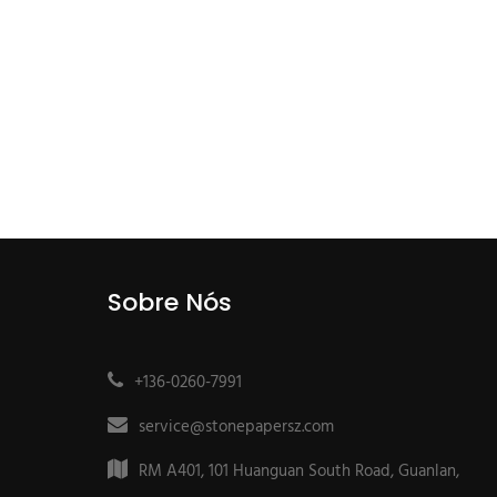
Sobre Nós
+136-0260-7991
service@stonepapersz.com
RM A401, 101 Huanguan South Road, Guanlan,