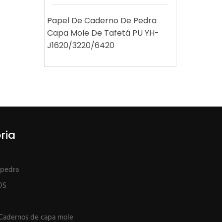
Papel De Caderno De Pedra
Capa Mole De Tafetá PU YH-
J1620/3220/6420
ria
 pedra
OS
 Cadernos de capa mole