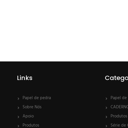
Links
Catego
Papel de pedra
Papel de
Sobre Nós
CADERN
Apoio
Produtos
Produtos
Série de