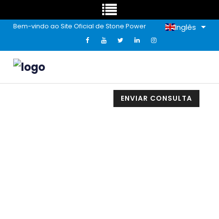
Bem-vindo ao Site Oficial de Stone Power
Inglês
ENVIAR CONSULTA
Avanço Na Natureza Da
Tecnologia Do Papel De Pedra