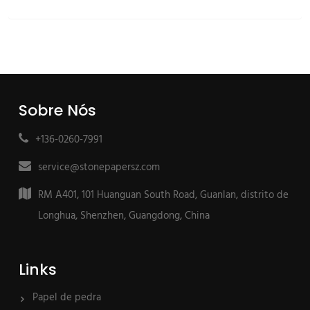
Sobre Nós
+136-0260-7991
service@stonepapersz.com
RM A401, 101 Huanguan South Road, Guanlan, distrito de
Longhua, Shenzhen, Guangdong, China
Links
Papel de pedra