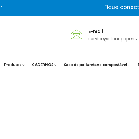
r
Fique conec
E-mail
service@stonepapersz
Produtos
CADERNOS
Saco de poliuretano compostável
 De Produção Do Papel De Ped