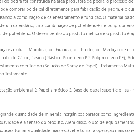
pel de pedra for construída na área produtora de pedra, o processo d
pode comprar pó de cal diretamente para fabricação de pedra, e o cu
usando a combinação de calenestramento e fundição. O material básic
de um calendário, uma combinação de polietileno-PE e polipropile
o de polietileno. O desempenho do produto melhora e o produto é a
ão: auxiliar - Modificação - Granulação - Produção - Medição de espe
to de Cálcio, Resina (Plástico-Polietileno PP, Polipropileno PE), Adi
estimento com Tecido (Solução de Spray de Papel)--Tratamento Multi
ico Tratamento
eção ambiental. 2. Papel sintético. 3. Base de papel superfície lisa -
 grande quantidade de minerais inorgânicos baratos como ingrediente 
avidade e a tensão do produto. Além disso, o uso de equipamentos 
odução, tornar a qualidade mais estável e tornar a operação mais con