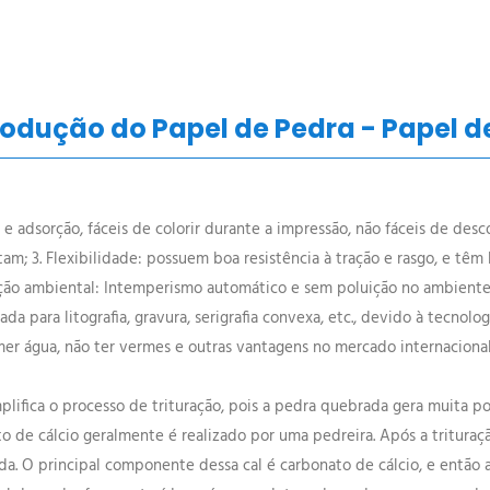
odução do Papel de Pedra - Papel d
 e adsorção, fáceis de colorir durante a impressão, não fáceis de desco
 3. Flexibilidade: possuem boa resistência à tração e rasgo, e têm bo
roteção ambiental: Intemperismo automático e sem poluição no ambiente
usada para litografia, gravura, serigrafia convexa, etc., devido à tecn
temer água, não ter vermes e outras vantagens no mercado internaciona
plifica o processo de trituração, pois a pedra quebrada gera muita 
 de cálcio geralmente é realizado por uma pedreira. Após a trituraçã
ada. O principal componente dessa cal é carbonato de cálcio, e então 