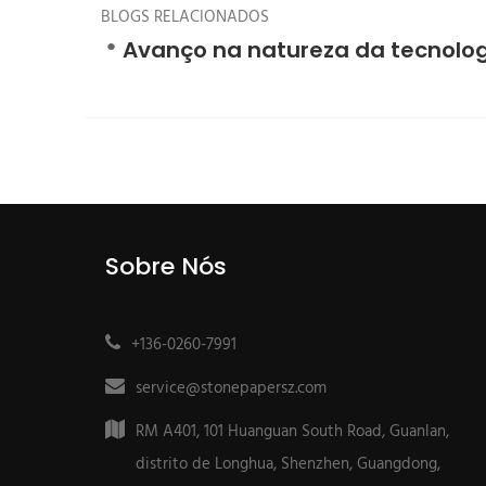
BLOGS RELACIONADOS
Avanço na natureza da tecnolog
Sobre Nós
+136-0260-7991
service@stonepapersz.com
RM A401, 101 Huanguan South Road, Guanlan,
distrito de Longhua, Shenzhen, Guangdong,