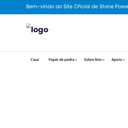
Bem-vindo ao Site Oficial de Stone Powe
Casa
Papel de pedra
Sobre Nós
Apoio
Desempenho E Processo
Carbonato De Cálcio