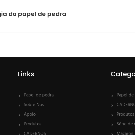
ia do papel de pedra
Links
Catego
Papel de pedra
Papel de
Sobre Nós
CADERN
Apoio
Produtos
Produtos
Série de
CADERNOS
Macaron 