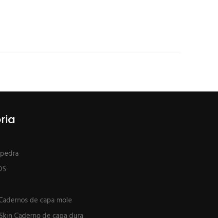
ria
 pedra
OS
 Cadernos de capa mole
Skin Caderno de capa dura