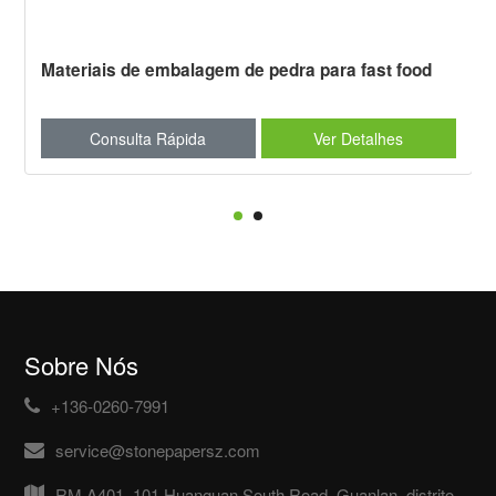
Materiais de embalagem de pedra para fast food
Consulta Rápida
Ver Detalhes
Sobre Nós
+136-0260-7991
service@stonepapersz.com
RM A401, 101 Huanguan South Road, Guanlan, distrito