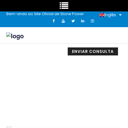
Bem-vindo ao Site Oficial de Stone Power
Inglês
ENVIAR CONSULTA
OEM Atacado Logo Personalizado
Embalagem Compostável Impressa
Envelopes Acolchoados De Polietileno
Kraft Bubble Mail