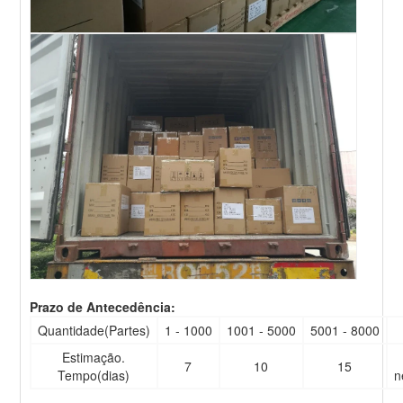
Prazo de Antecedência:
Quantidade(Partes)
1 - 1000
1001 - 5000
5001 - 8000
Estimação.
7
10
15
Tempo(dias)
n