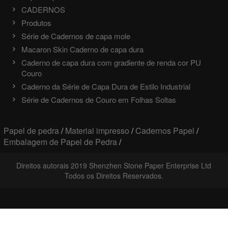
CADERNOS
Produtos
Série de Cadernos de capa mole
Macaron Skin Caderno de capa dura
Caderno de capa dura com gradiente de renda cor PU
Couro
Caderno da Série de Capa Dura de Estilo Industrial
Série de Cadernos de Couro em Folhas Soltas
Papel de pedra
/
Material impresso
/
Cadernos Papel
/
Embalagem de Papel de Pedra
/
Direitos autorais 2019 Shenzhen Stone Paper Enterprise Ltd
Todos os Direitos Reservados.